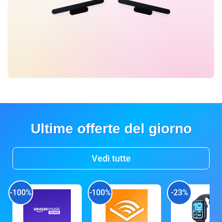
Ultime offerte del giorno
Vedi tutte
-100%
-100%
-23%