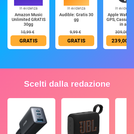
In evidenza
In evidenza
In evidenza
Amazon Music
Audible: Gratis 30
Apple Watch 
Unlimited GRATIS
gg
GPS, Cassa 4
30gg
in all
10,99 €
9,99 €
309,00 €
GRATIS
GRATIS
239,00 €
Scelti dalla redazione