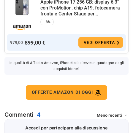
Apple iPhone 17 256 GB: display 6,3"
con ProMotion, chip A19, fotocamera
frontale Center Stage per...
−8%
899,00 €
979,00
VEDI OFFERTA
In qualità di Affiliato Amazon, iPhoneItalia riceve un guadagno dagli
acquisti idonei.
OFFERTE AMAZON DI OGGI
Commenti
4
Accedi per partecipare alla discussione