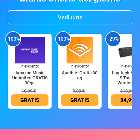
Vedi tutte
-100%
-100%
-29%
In evidenza
In evidenza
In evidenza
Amazon Music
Audible: Gratis 30
Logitech MX 
Unlimited GRATIS
gg
S Tastiera
30gg
Wireless (G
10,99 €
9,99 €
119,99 €
GRATIS
GRATIS
84,99 €