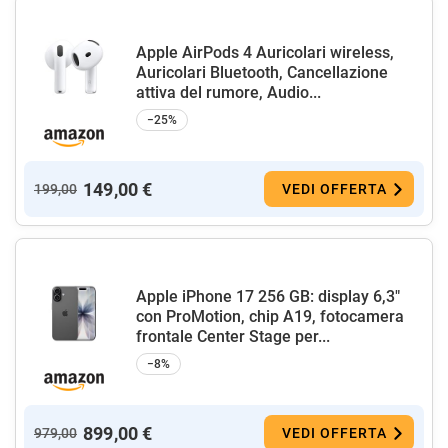
Apple AirPods 4 Auricolari wireless,
Auricolari Bluetooth, Cancellazione
attiva del rumore, Audio...
−25%
149,00 €
199,00
VEDI OFFERTA
Apple iPhone 17 256 GB: display 6,3"
con ProMotion, chip A19, fotocamera
frontale Center Stage per...
−8%
899,00 €
979,00
VEDI OFFERTA