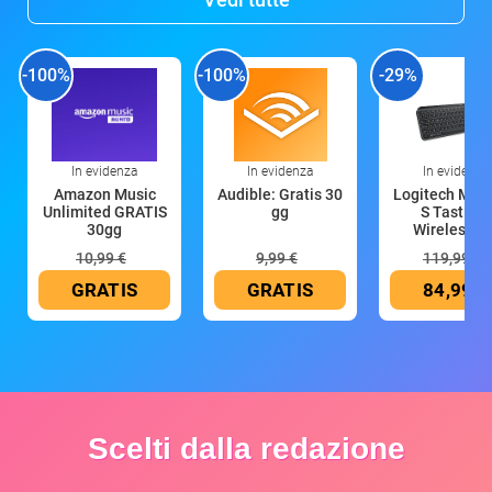
-100%
-100%
-29%
In evidenza
In evidenza
In evidenza
Amazon Music
Audible: Gratis 30
Logitech MX 
Unlimited GRATIS
gg
S Tastiera
30gg
Wireless (G
10,99 €
9,99 €
119,99 €
GRATIS
GRATIS
84,99 €
Scelti dalla redazione