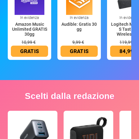
In evidenza
In evidenza
In evidenza
Amazon Music
Audible: Gratis 30
Logitech MX 
Unlimited GRATIS
gg
S Tastiera
30gg
Wireless (G
10,99 €
9,99 €
119,99 €
GRATIS
GRATIS
84,99 €
Scelti dalla redazione