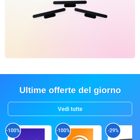
Ultime offerte del giorno
Vedi tutte
-100%
-100%
-29%