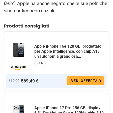
farlo”.
Apple ha anche negato che le sue politiche
siano anticoncorrenziali.
Prodotti consigliati
Apple iPhone 16e 128 GB: progettato
per Apple Intelligence, con chip A18,
un’autonomia grandiosa...
−8%
569,49 €
619,00
VEDI OFFERTA
Apple iPhone 17 Pro 256 GB: display
6,3", ProMotion fino a 120Hz, chip A19