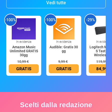
Vedi tutte
-100%
-100%
-29%
In evidenza
In evidenza
In evidenza
Amazon Music
Audible: Gratis 30
Logitech MX 
Unlimited GRATIS
gg
S Tastiera
30gg
Wireless (G
10,99 €
9,99 €
119,99 €
GRATIS
GRATIS
84,99 €
Scelti dalla redazione