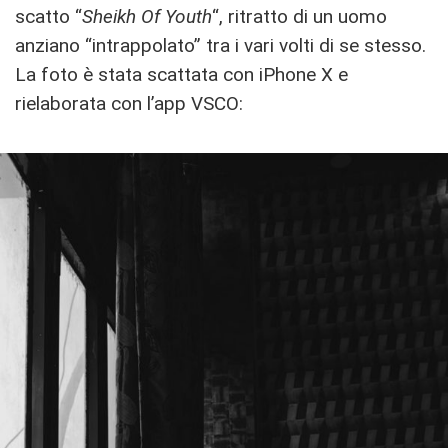
scatto “
Sheikh Of Youth
“, ritratto di un uomo
anziano “intrappolato” tra i vari volti di se stesso.
La foto è stata scattata con iPhone X e
rielaborata con l’app VSCO: