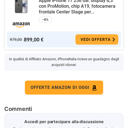
Apple iPhone 17 256 GB: display 6,3"
con ProMotion, chip A19, fotocamera
frontale Center Stage per...
−8%
899,00 €
979,00
VEDI OFFERTA
In qualità di Affiliato Amazon, iPhoneItalia riceve un guadagno dagli
acquisti idonei.
OFFERTE AMAZON DI OGGI
Commenti
Accedi per partecipare alla discussione