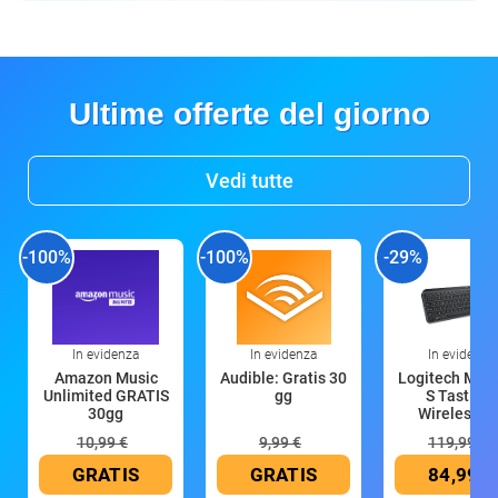
Ultime offerte del giorno
Vedi tutte
-100%
-100%
-29%
In evidenza
In evidenza
In evidenza
Amazon Music
Audible: Gratis 30
Logitech MX 
Unlimited GRATIS
gg
S Tastiera
30gg
Wireless (G
10,99 €
9,99 €
119,99 €
GRATIS
GRATIS
84,99 €