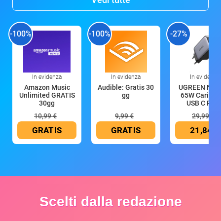
-100%
-100%
-27%
In evidenza
In evidenza
In evidenza
Amazon Music
Audible: Gratis 30
UGREEN Nex
Unlimited GRATIS
gg
65W Caricat
30gg
USB C Rica
10,99 €
9,99 €
29,99 €
GRATIS
GRATIS
21,84 €
Scelti dalla redazione