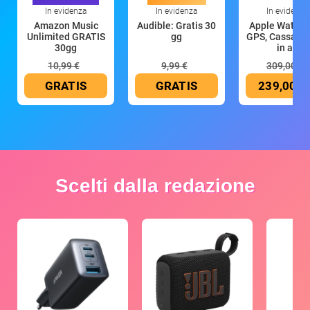
In evidenza
In evidenza
In evidenza
Amazon Music
Audible: Gratis 30
Apple Watch 
Unlimited GRATIS
gg
GPS, Cassa 4
30gg
in all
10,99 €
9,99 €
309,00 €
GRATIS
GRATIS
239,00 €
Scelti dalla redazione