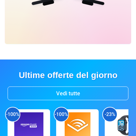
Ultime offerte del giorno
Vedi tutte
-100%
-100%
-23%