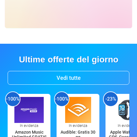
Ultime offerte del giorno
Vedi tutte
-100%
-100%
-23%
In evidenza
In evidenza
In evidenza
Amazon Music
Audible: Gratis 30
Apple Watch 
Unlimited GRATIS
gg
GPS, Cassa 4