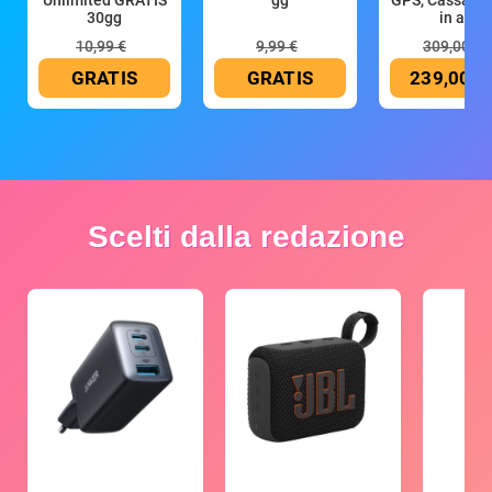
30gg
in all
10,99 €
9,99 €
309,00 €
GRATIS
GRATIS
239,00 €
Scelti dalla redazione