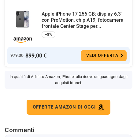
Apple iPhone 17 256 GB: display 6,3"
con ProMotion, chip A19, fotocamera
frontale Center Stage per...
−8%
899,00 €
979,00
VEDI OFFERTA
In qualità di Affiliato Amazon, iPhoneItalia riceve un guadagno dagli
acquisti idonei.
OFFERTE AMAZON DI OGGI
Commenti