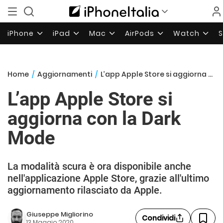
iPhone
iPad
Mac
AirPods
Watch
Home
/
Aggiornamenti
/
L’app Apple Store si aggiorna con la Dark Mode
L’app Apple Store si
aggiorna con la Dark
Mode
La modalità scura è ora disponibile anche
nell'applicazione Apple Store, grazie all'ultimo
aggiornamento rilasciato da Apple.
Giuseppe Migliorino
Condividi
13 Maggio 2020