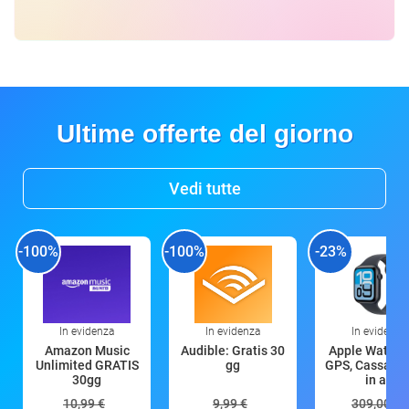
Ultime offerte del giorno
Vedi tutte
-100%
-100%
-23%
In evidenza
In evidenza
In evidenza
Amazon Music
Audible: Gratis 30
Apple Watch 
Unlimited GRATIS
gg
GPS, Cassa 4
30gg
in all
10,99 €
9,99 €
309,00 €