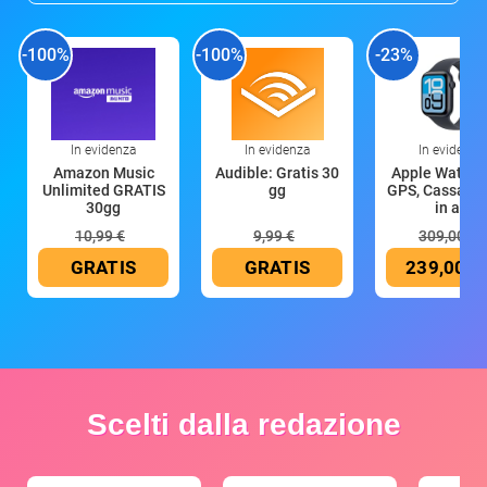
-100%
-100%
-23%
In evidenza
In evidenza
In evidenza
Amazon Music
Audible: Gratis 30
Apple Watch 
Unlimited GRATIS
gg
GPS, Cassa 4
30gg
in all
10,99 €
9,99 €
309,00 €
GRATIS
GRATIS
239,00 €
Scelti dalla redazione