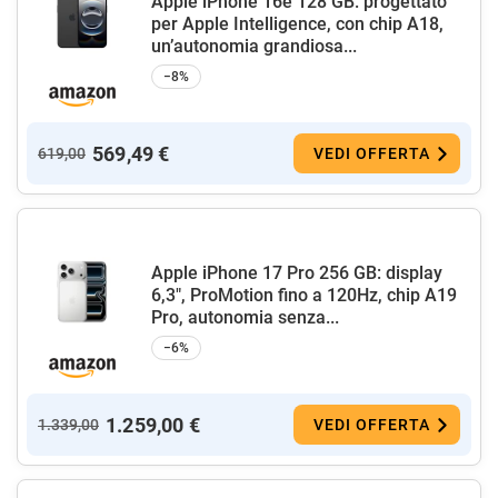
Apple iPhone 16e 128 GB: progettato
per Apple Intelligence, con chip A18,
un’autonomia grandiosa...
−8%
569,49 €
619,00
VEDI OFFERTA
Apple iPhone 17 Pro 256 GB: display
6,3", ProMotion fino a 120Hz, chip A19
Pro, autonomia senza...
−6%
1.259,00 €
1.339,00
VEDI OFFERTA