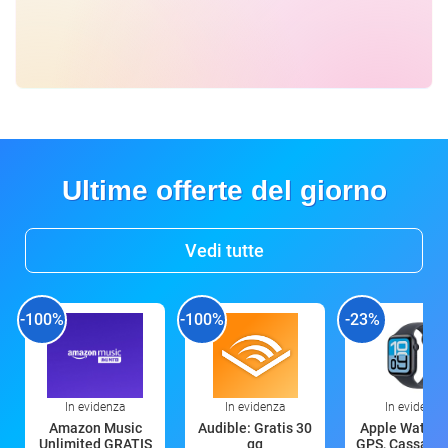
Ultime offerte del giorno
Vedi tutte
-100%
-100%
-23%
In evidenza
In evidenza
In evidenza
Amazon Music
Audible: Gratis 30
Apple Watch 
Unlimited GRATIS
gg
GPS, Cassa 4