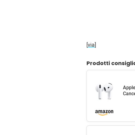
[
via
]
Prodotti consigli
Apple
Cance