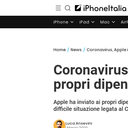
iPhone
iPad
Mac
Ai
Home
/
News
/
Coronavirus, Apple i
Coronavirus,
propri dipen
Apple ha inviato ai propri dip
difficile situazione legata al 
Luca Ansevini
1 Marzo 2020