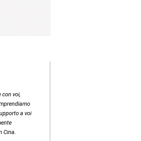
 con voi,
Comprendiamo
supporto a voi
mente
n Cina.