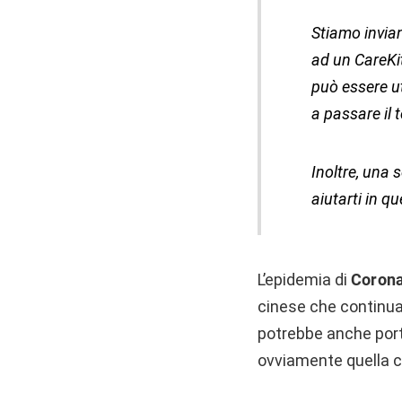
Stiamo invian
ad un CareKit 
può essere ut
a passare il
Inoltre, una 
aiutarti in q
L’epidemia di
Corona
cinese che continua 
potrebbe anche port
ovviamente quella c