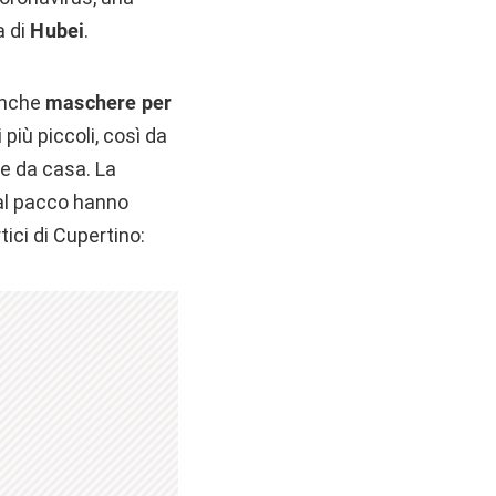
a di
Hubei
.
 anche
maschere per
 più piccoli, così da
he da casa. La
al pacco hanno
ici di Cupertino: