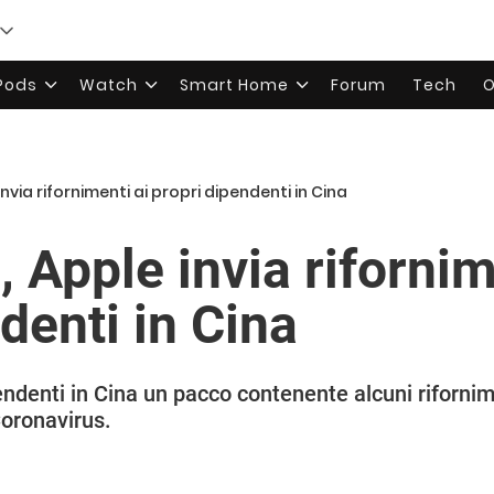
rPods
Watch
Smart Home
Forum
Tech
O
nvia rifornimenti ai propri dipendenti in Cina
 Apple invia rifornim
denti in Cina
endenti in Cina un pacco contenente alcuni rifornime
Coronavirus.