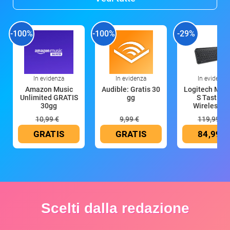
-100%
-100%
-29%
In evidenza
In evidenza
In evidenza
Amazon Music
Audible: Gratis 30
Logitech MX 
Unlimited GRATIS
gg
S Tastiera
30gg
Wireless (G
10,99 €
9,99 €
119,99 €
GRATIS
GRATIS
84,99 €
Scelti dalla redazione