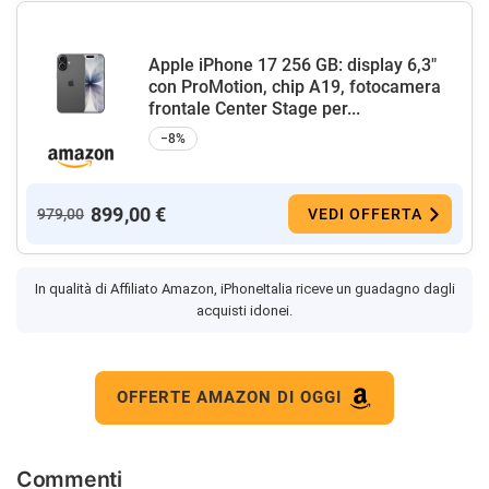
Apple iPhone 17 256 GB: display 6,3"
con ProMotion, chip A19, fotocamera
frontale Center Stage per...
−8%
899,00 €
979,00
VEDI OFFERTA
In qualità di Affiliato Amazon, iPhoneItalia riceve un guadagno dagli
acquisti idonei.
OFFERTE AMAZON DI OGGI
Commenti