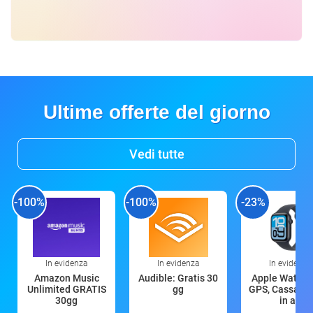
Ultime offerte del giorno
Vedi tutte
-100%
-100%
-23%
In evidenza
In evidenza
In evidenza
Amazon Music
Audible: Gratis 30
Apple Watch 
Unlimited GRATIS
gg
GPS, Cassa 4
30gg
in all