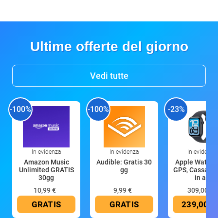
Ultime offerte del giorno
Vedi tutte
-100%
-100%
-23%
In evidenza
In evidenza
In evidenza
Amazon Music
Audible: Gratis 30
Apple Watch 
Unlimited GRATIS
gg
GPS, Cassa 4
30gg
in all
10,99 €
9,99 €
309,00 €
GRATIS
GRATIS
239,00 €