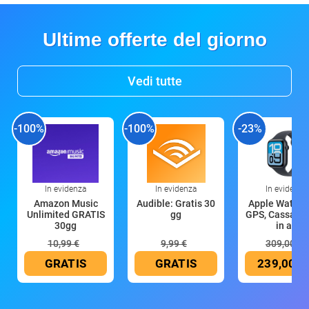
Ultime offerte del giorno
Vedi tutte
-100%
-100%
-23%
In evidenza
In evidenza
In evidenza
Amazon Music
Audible: Gratis 30
Apple Watch 
Unlimited GRATIS
gg
GPS, Cassa 4
30gg
in all
10,99 €
9,99 €
309,00 €
GRATIS
GRATIS
239,00 €