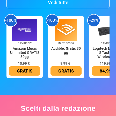
Vedi tutte
-100%
-100%
-29%
In evidenza
In evidenza
In evidenza
Amazon Music
Audible: Gratis 30
Logitech MX 
Unlimited GRATIS
gg
S Tastiera
30gg
Wireless (G
10,99 €
9,99 €
119,99 €
GRATIS
GRATIS
84,99 €
Scelti dalla redazione