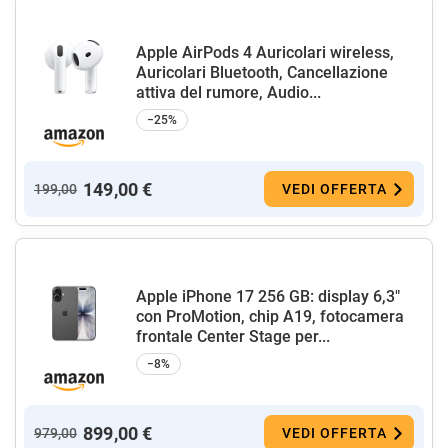
Apple AirPods 4 Auricolari wireless,
Auricolari Bluetooth, Cancellazione
attiva del rumore, Audio...
−25%
149,00 €
199,00
VEDI OFFERTA
Apple iPhone 17 256 GB: display 6,3"
con ProMotion, chip A19, fotocamera
frontale Center Stage per...
−8%
899,00 €
979,00
VEDI OFFERTA