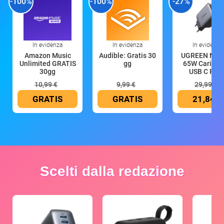
-100%
-100%
-27%
In evidenza
In evidenza
In evidenza
Amazon Music
Audible: Gratis 30
UGREEN Nex
Unlimited GRATIS
gg
65W Caricat
30gg
USB C Rica
10,99 €
9,99 €
29,99 €
GRATIS
GRATIS
21,84 €
Scelti dalla redazione