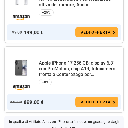
attiva del rumore, Audio...
−25%
149,00 €
199,00
VEDI OFFERTA
Apple iPhone 17 256 GB: display 6,3"
con ProMotion, chip A19, fotocamera
frontale Center Stage per...
−8%
899,00 €
979,00
VEDI OFFERTA
In qualità di Affiliato Amazon, iPhoneItalia riceve un guadagno dagli
acquisti idonei.