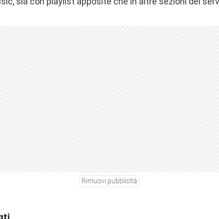
c, sia con playlist apposite che in altre sezioni del serv
Rimuovi pubblicità
ati