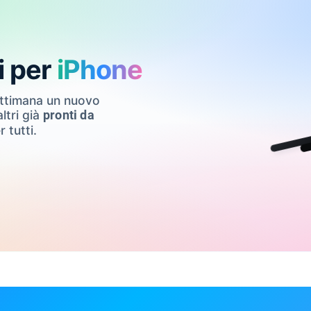
i per
iPhone
ettimana un nuovo
ltri già
pronti da
r tutti.