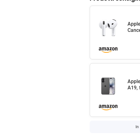
Apple
Cance
Apple
A19, 
In