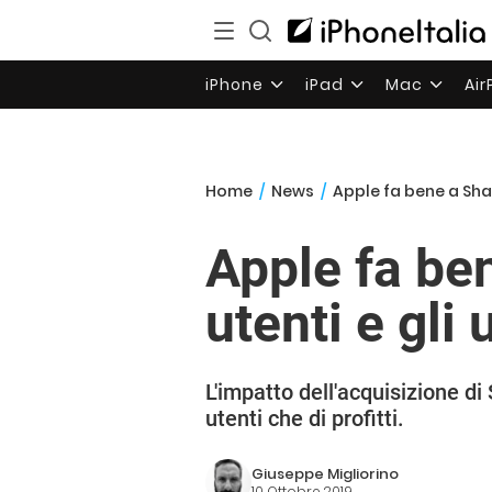
iPhone
iPad
Mac
Ai
Home
/
News
/
Apple fa bene a Shaz
Apple fa be
utenti e gli u
L'impatto dell'acquisizione di 
utenti che di profitti.
Giuseppe Migliorino
10 Ottobre 2019