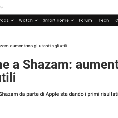
rPods
Watch
Smart Home
Forum
Tech
O
am: aumentano gli utenti e gli utili
ne a Shazam: aument
tili
Shazam da parte di Apple sta dando i primi risultati p