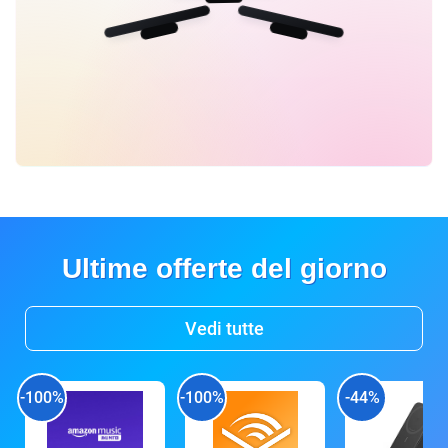
Ultime offerte del giorno
Vedi tutte
-100%
-100%
-44%