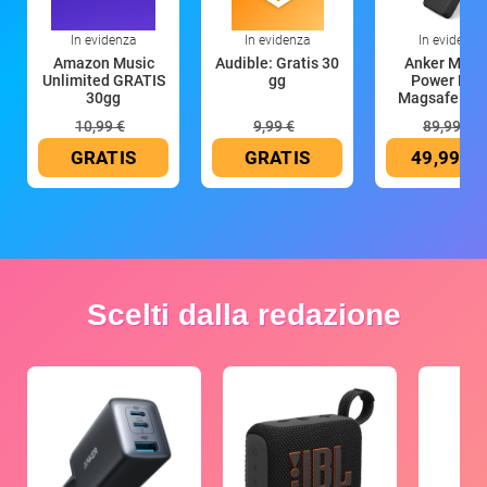
In evidenza
In evidenza
In evidenza
Amazon Music
Audible: Gratis 30
Anker Mag
Unlimited GRATIS
gg
Power Ban
30gg
Magsafe 10
mAh
10,99 €
9,99 €
89,99 €
GRATIS
GRATIS
49,99 €
Scelti dalla redazione