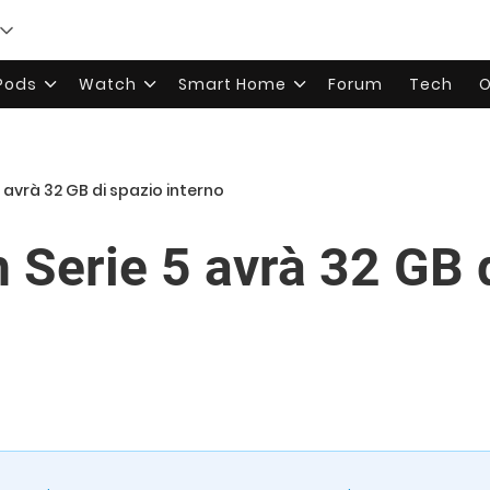
rPods
Watch
Smart Home
Forum
Tech
O
 avrà 32 GB di spazio interno
 Serie 5 avrà 32 GB 