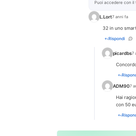
Puoi accedere con il
L.Lort
7 anni fa
32 in uno smart
Rispondi
picardbs
7 
Concord
Rispond
ADM90
7 a
Hai ragio
con 50 eu
Rispond