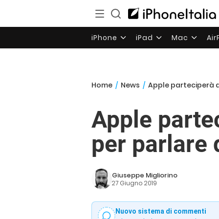
iPhone
iPad
Mac
Ai
Home
/
News
/
Apple parteciperà al
Apple parte
per parlare 
Giuseppe Migliorino
27 Giugno 2019
Nuovo sistema di commenti