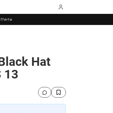
fferte
 Black Hat
S 13