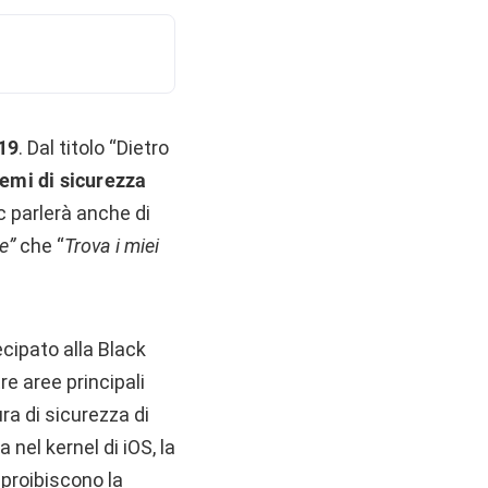
19
. Dal titolo “Dietro
temi di sicurezza
ic parlerà anche di
e”
che “
Trova i miei
ecipato alla Black
re aree principali
ura di sicurezza di
nel kernel di iOS, la
 proibiscono la