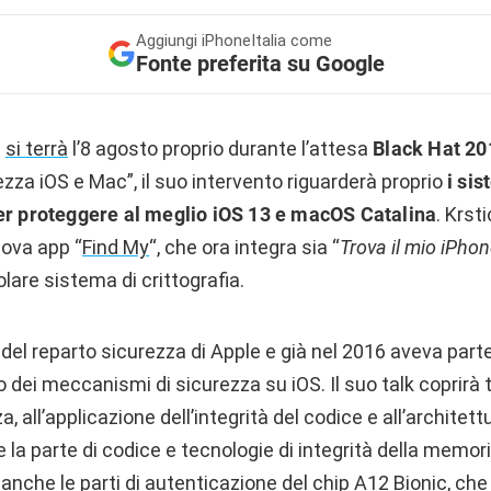
Aggiungi
iPhoneItalia come
Fonte preferita su Google
c
si terrà
l’8 agosto proprio durante l’attesa
Black Hat 20
rezza iOS e Mac”, il suo intervento riguarderà proprio
i sis
er proteggere al meglio iOS 13 e macOS Catalina
. Krst
ova app “
Find My
“, che ora integra sia “
Trova il mio iPhon
olare sistema di crittografia.
 del reparto sicurezza di Apple e già nel 2016 aveva part
 dei meccanismi di sicurezza su iOS. Il suo talk coprirà t
a, all’applicazione dell’integrità del codice e all’architett
la parte di codice e tecnologie di integrità della memoria 
anche le parti di autenticazione del chip A12 Bionic, che