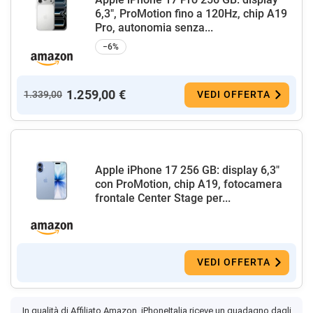
6,3", ProMotion fino a 120Hz, chip A19
Pro, autonomia senza...
−6%
1.259,00 €
1.339,00
VEDI OFFERTA
Apple iPhone 17 256 GB: display 6,3"
con ProMotion, chip A19, fotocamera
frontale Center Stage per...
VEDI OFFERTA
In qualità di Affiliato Amazon, iPhoneItalia riceve un guadagno dagli