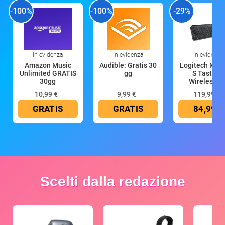
-100%
-100%
-29%
In evidenza
In evidenza
In evidenza
Amazon Music
Audible: Gratis 30
Logitech MX 
Unlimited GRATIS
gg
S Tastiera
30gg
Wireless (G
10,99 €
9,99 €
119,99 €
GRATIS
GRATIS
84,99 €
Scelti dalla redazione