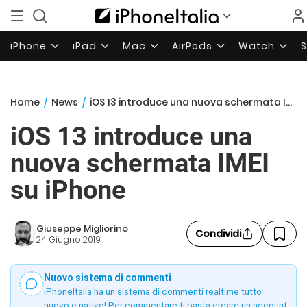
iPhone
iPad
Mac
AirPods
Watch
Home
/
News
/
iOS 13 introduce una nuova schermata IMEI su iPhone
iOS 13 introduce una
nuova schermata IMEI
su iPhone
Giuseppe Migliorino
Condividi
24 Giugno 2019
Nuovo sistema di commenti
iPhoneItalia ha un sistema di commenti realtime tutto
nuovo e nativo! Per commentare ti basta creare un account