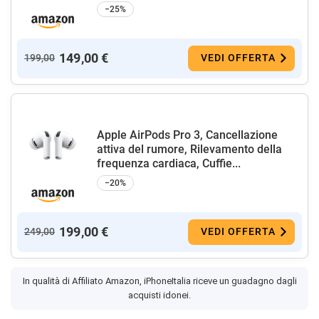
−25%
149,00 €
199,00
VEDI OFFERTA
Apple AirPods Pro 3, Cancellazione
attiva del rumore, Rilevamento della
frequenza cardiaca, Cuffie...
−20%
199,00 €
249,00
VEDI OFFERTA
In qualità di Affiliato Amazon, iPhoneItalia riceve un guadagno dagli
acquisti idonei.