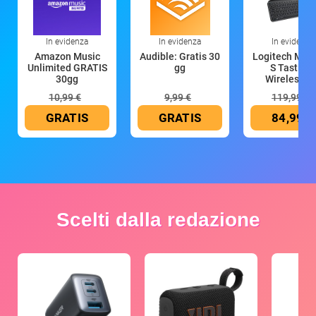
In evidenza
In evidenza
In evidenza
Amazon Music
Audible: Gratis 30
Logitech MX 
Unlimited GRATIS
gg
S Tastiera
30gg
Wireless (G
10,99 €
9,99 €
119,99 €
GRATIS
GRATIS
84,99 €
Scelti dalla redazione