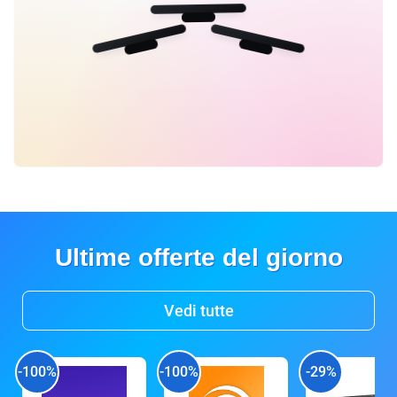
Ultime offerte del giorno
Vedi tutte
-100%
-100%
-29%