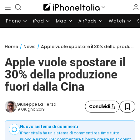
iPhone
iPad
Mac
AirPods
Watch
Home
/
News
/
Apple vuole spostare il 30% della produzione fuori dalla Cina
Apple vuole spostare il
30% della produzione
fuori dalla Cina
Giuseppe La Terza
Condividi
19 Giugno 2019
Nuovo sistema di commenti
iPhoneItalia ha un sistema di commenti realtime tutto
nuovo e nativo! Per commentare ti basta creare un account