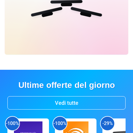
Ultime offerte del giorno
Vedi tutte
-100%
-100%
-29%