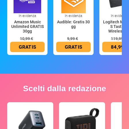
In evidenza
In evidenza
In evidenza
Amazon Music
Audible: Gratis 30
Logitech MX 
Unlimited GRATIS
gg
S Tastiera
30gg
Wireless (G
10,99 €
9,99 €
119,99 €
GRATIS
GRATIS
84,99 €
Scelti dalla redazione