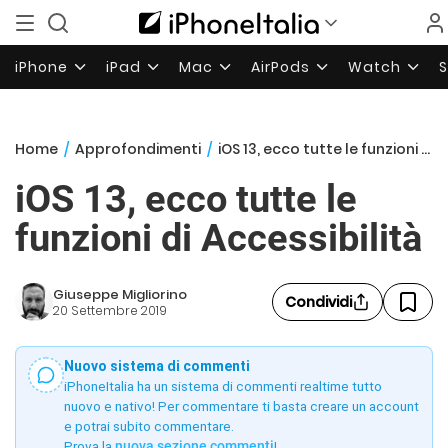
iPhone
iPad
Mac
AirPods
Watch
Home
/
Approfondimenti
/
iOS 13, ecco tutte le funzioni di Accessibilità
iOS 13, ecco tutte le
funzioni di Accessibilità
Giuseppe Migliorino
Condividi
20 Settembre 2019
Nuovo sistema di commenti
iPhoneItalia ha un sistema di commenti realtime tutto
nuovo e nativo! Per commentare ti basta creare un account
e potrai subito commentare.
Prova la
nuova sezione commenti
!