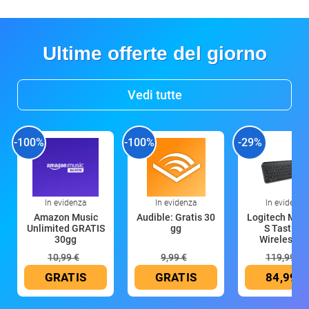
Ultime offerte del giorno
Vedi tutte
-100%
-100%
-29%
In evidenza
In evidenza
In evidenza
Amazon Music
Audible: Gratis 30
Logitech MX 
Unlimited GRATIS
gg
S Tastiera
30gg
Wireless (G
10,99 €
9,99 €
119,99 €
GRATIS
GRATIS
84,99 €