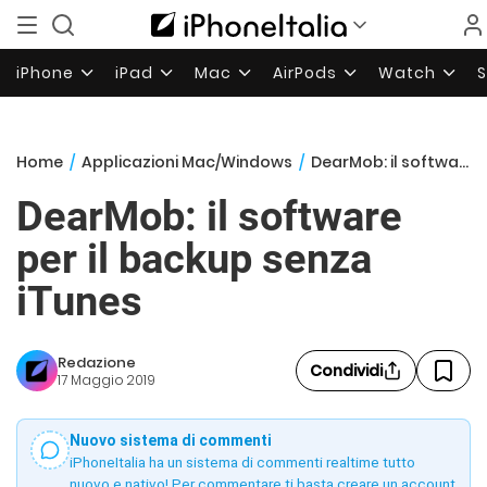
iPhone
iPad
Mac
AirPods
Watch
Home
/
Applicazioni Mac/Windows
/
DearMob: il software per il backup senza iTunes
DearMob: il software
per il backup senza
iTunes
Redazione
Condividi
17 Maggio 2019
Nuovo sistema di commenti
iPhoneItalia ha un sistema di commenti realtime tutto
nuovo e nativo! Per commentare ti basta creare un account