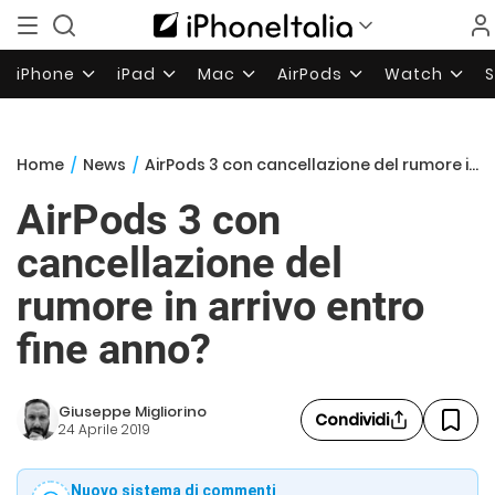
iPhone
iPad
Mac
AirPods
Watch
Home
/
News
/
AirPods 3 con cancellazione del rumore in arrivo entro fine anno?
AirPods 3 con
cancellazione del
rumore in arrivo entro
fine anno?
Giuseppe Migliorino
Condividi
24 Aprile 2019
Nuovo sistema di commenti