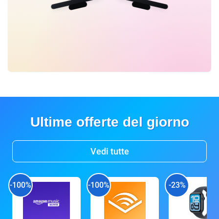
Ultime offerte del giorno
Vedi tutte
-100%
-100%
-23%