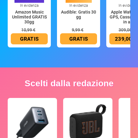
In evidenza
In evidenza
In evidenza
Amazon Music
Audible: Gratis 30
Apple Watch 
Unlimited GRATIS
gg
GPS, Cassa 4
30gg
in all
10,99 €
9,99 €
309,00 €
GRATIS
GRATIS
239,00 €
Scelti dalla redazione