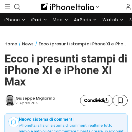
iPhone
iPad
Mac
AirPods
Watch
Home
/
News
/
Ecco i presunti stampi di iPhone XI e iPhone XI Max
Ecco i presunti stampi di
iPhone XI e iPhone XI
Max
Giuseppe Migliorino
Condividi
21 Aprile 2019
Nuovo sistema di commenti
iPhoneItalia ha un sistema di commenti realtime tutto
nuovo e nativo! Per commentare ti basta creare un account