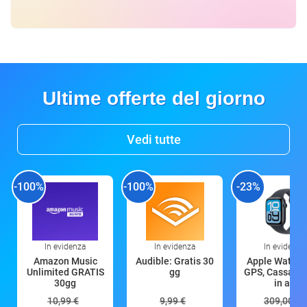
Ultime offerte del giorno
Vedi tutte
-100%
-100%
-23%
In evidenza
In evidenza
In evidenza
Amazon Music
Audible: Gratis 30
Apple Watch 
Unlimited GRATIS
gg
GPS, Cassa 4
30gg
in all
10,99 €
9,99 €
309,00 €