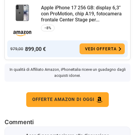
Apple iPhone 17 256 GB: display 6,3"
con ProMotion, chip A19, fotocamera
frontale Center Stage per...
−8%
899,00 €
979,00
VEDI OFFERTA
In qualità di Affiliato Amazon, iPhoneItalia riceve un guadagno dagli
acquisti idonei.
OFFERTE AMAZON DI OGGI
Commenti