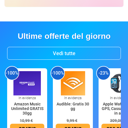
Ultime offerte del giorno
Vedi tutte
-100%
-100%
-23%
In evidenza
In evidenza
In evidenza
Amazon Music
Audible: Gratis 30
Apple Watch 
Unlimited GRATIS
gg
GPS, Cassa 4
30gg
in all
10,99 €
9,99 €
309,00 €