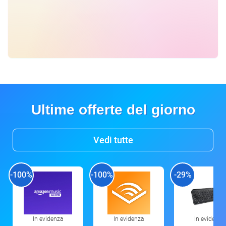
Ultime offerte del giorno
Vedi tutte
-100%
-100%
-29%
In evidenza
In evidenza
In evidenza