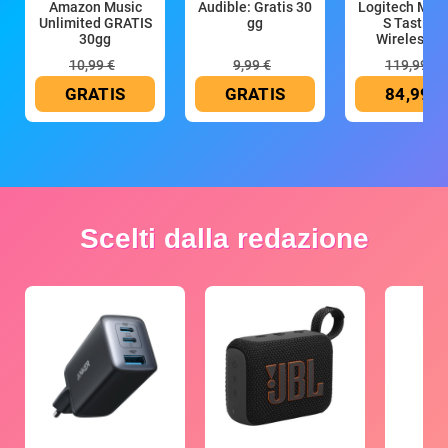
Amazon Music
Audible: Gratis 30
Logitech MX 
Unlimited GRATIS
gg
S Tastiera
30gg
Wireless (G
10,99 €
9,99 €
119,99 €
GRATIS
GRATIS
84,99 €
Scelti dalla redazione