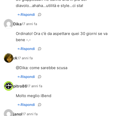
diavolo...ahaha...utilità e style...ci sta!
Rispondi
Dika
17 anni fa
Ordinato! Ora c'è da aspettare quei 30 giorni se va
bene -.-
Rispondi
rA
17 anni fa
@
Dika
: come sarebbe scusa
Rispondi
pitro86
17 anni fa
Molto meglio iBend
Rispondi
janol
17 anni fa