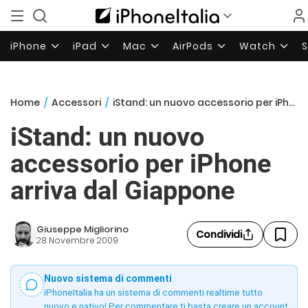
iPhone
iPad
Mac
AirPods
Watch
Home
/
Accessori
/
iStand: un nuovo accessorio per iPhone arriva dal Giappone
iStand: un nuovo
accessorio per iPhone
arriva dal Giappone
Giuseppe Migliorino
Condividi
28 Novembre 2009
Nuovo sistema di commenti
iPhoneItalia ha un sistema di commenti realtime tutto
nuovo e nativo! Per commentare ti basta creare un account