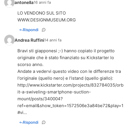
antonella
16 anni fa
LO VENDONO SUL SITO
WWW.DESIGNMUSEUM.ORG
Rispondi
Andrea Ruffini
14 anni fa
Bravi sti giapponesi ;-) hanno copiato il progetto
originale che è stato finanziato su Kickstarter lo
scorso anno.
Andate a vedervi questo video con le differenze tra
http://www.kickstarter.com/projects/832784035/orb
it-a-swiveling-smartphone-suction-
mount/posts/340004?
ref=email&show_token=1572506e3a84be72&play=1
#vi…
Rispondi