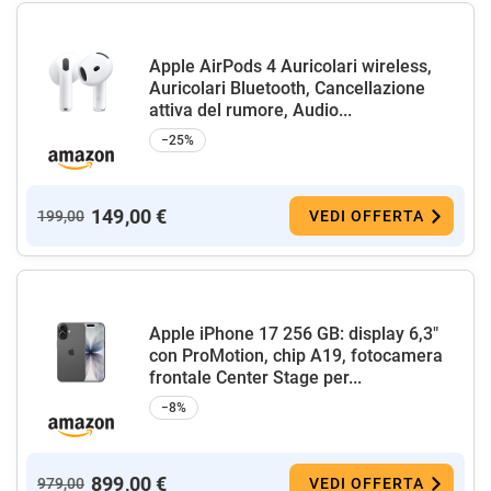
Apple AirPods 4 Auricolari wireless,
Auricolari Bluetooth, Cancellazione
attiva del rumore, Audio...
−25%
149,00 €
199,00
VEDI OFFERTA
Apple iPhone 17 256 GB: display 6,3"
con ProMotion, chip A19, fotocamera
frontale Center Stage per...
−8%
899,00 €
979,00
VEDI OFFERTA