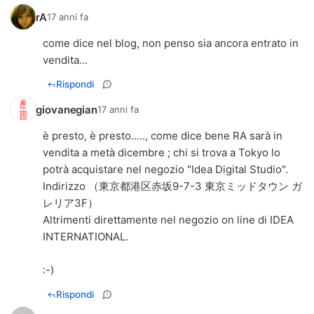
rA
17 anni fa
come dice nel blog, non penso sia ancora entrato in
vendita...
Rispondi
giovanegian
17 anni fa
è presto, è presto....., come dice bene RA sarà in
vendita a metà dicembre ; chi si trova a Tokyo lo
potrà acquistare nel negozio "Idea Digital Studio".
Indirizzo （東京都港区赤坂9-7-3 東京ミッドタウン ガ
レリア3F）
Altrimenti direttamente nel negozio on line di IDEA
INTERNATIONAL.
:-)
Rispondi