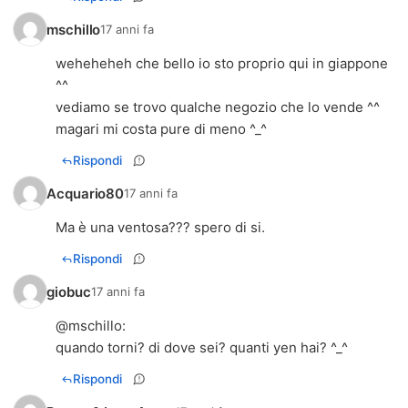
mschillo
17 anni fa
weheheheh che bello io sto proprio qui in giappone
^^
vediamo se trovo qualche negozio che lo vende ^^
magari mi costa pure di meno ^_^
Rispondi
Acquario80
17 anni fa
Ma è una ventosa??? spero di si.
Rispondi
giobuc
17 anni fa
@
mschillo
:
quando torni? di dove sei? quanti yen hai? ^_^
Rispondi