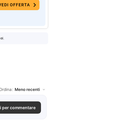
VEDI OFFERTA
ei.
Ordina:
i per commentare