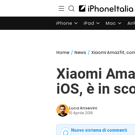
iPhone
iPad
Mac
Ai
Home
/
News
/
Xiaomi Amazfit, com
Xiaomi Amaz
iOS, è in sc
Luca Ansevini
10 Aprile 2019
Nuovo sistema di commenti