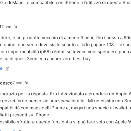
lizzo di Maps , è compatibile con iPhone e l’utilizzo di questo Sm
1
7 anni fa
rdere, è un prodotto vecchio di almeno 3 anni, l'ho spesso a 90
, quindi non vedo dove sia lo sconto a farlo pagare 108... ci son
con impermeabilità ip68 o 5atm. se invece vuoi spendere poco a 
e lui di quasi 3anni ma ancora vero best buy
i
ncesco
7 anni fa
ringrazio per la risposta. Ero intenzionato a prendere un Apple 
 dovrei farne penso sia una spesa inutile . Mi necessita uno S
patibilità con maps dell’iPhone e, magari una specie di wallet p
lietti presenti su iPhone .
ossibile sfruttare queste funzioni o si può fare solo con Apple 