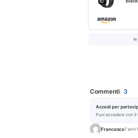
Black
In
Commenti
3
Accedi per partecip
Puoi accedere con il
Francesco
7 anni 