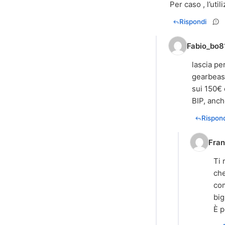
Per caso , l’uti
Rispondi
Fabio_bo8
lascia pe
gearbeasr
sui 150€ 
BIP, anch
Rispond
Fra
Ti 
che
com
big
È p