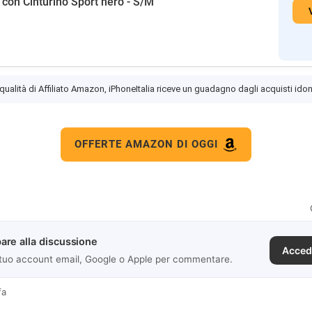
 con Cinturino Sport nero - S/M
 qualità di Affiliato Amazon, iPhoneItalia riceve un guadagno dagli acquisti idon
OFFERTE AMAZON DI OGGI
are alla discussione
Acced
 tuo account email, Google o Apple per commentare.
fa