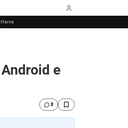
fferte
 Android e
3