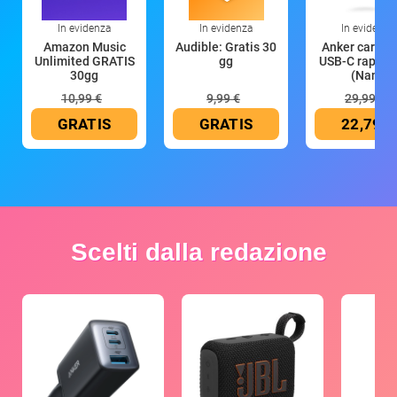
In evidenza
In evidenza
In evidenza
Amazon Music
Audible: Gratis 30
Anker caricat
Unlimited GRATIS
gg
USB-C rapido
30gg
(Nano
10,99 €
9,99 €
29,99 €
GRATIS
GRATIS
22,79 €
Scelti dalla redazione