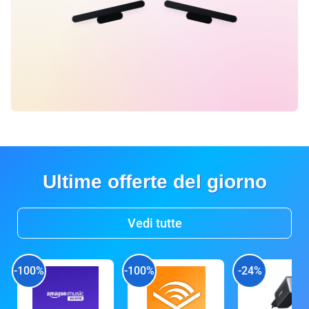
Ultime offerte del giorno
Vedi tutte
-100%
-100%
-24%