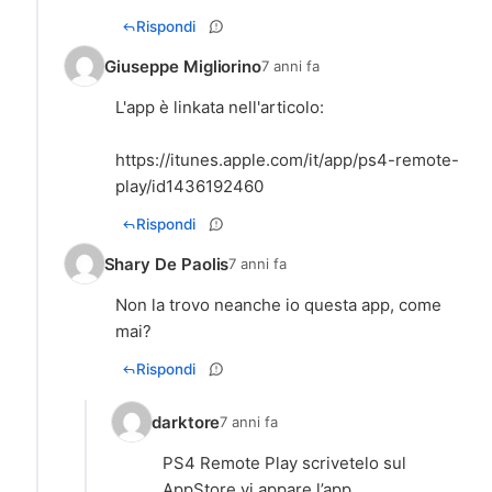
Rispondi
Giuseppe Migliorino
7 anni fa
L'app è linkata nell'articolo:
https://itunes.apple.com/it/app/ps4-remote-
play/id1436192460
Rispondi
Shary De Paolis
7 anni fa
Non la trovo neanche io questa app, come
mai?
Rispondi
darktore
7 anni fa
PS4 Remote Play scrivetelo sul
AppStore vi appare l’app