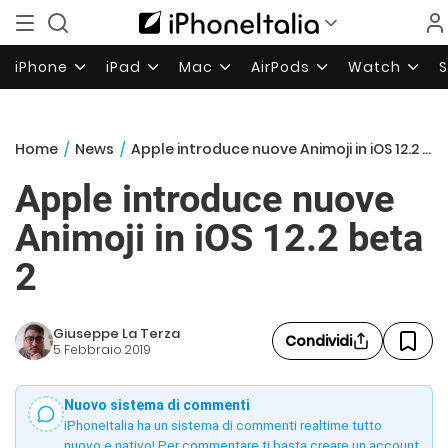
iPhone
iPad
Mac
AirPods
Watch
Home
/
News
/
Apple introduce nuove Animoji in iOS 12.2 beta 2
Apple introduce nuove
Animoji in iOS 12.2 beta
2
Giuseppe La Terza
Condividi
5 Febbraio 2019
Nuovo sistema di commenti
iPhoneItalia ha un sistema di commenti realtime tutto
nuovo e nativo! Per commentare ti basta creare un account