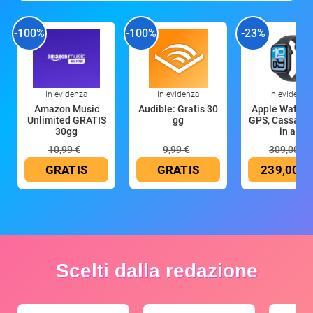
-100%
-100%
-23%
In evidenza
In evidenza
In evidenza
Amazon Music
Audible: Gratis 30
Apple Watch 
Unlimited GRATIS
gg
GPS, Cassa 4
30gg
in all
10,99 €
9,99 €
309,00 €
GRATIS
GRATIS
239,00 €
Scelti dalla redazione