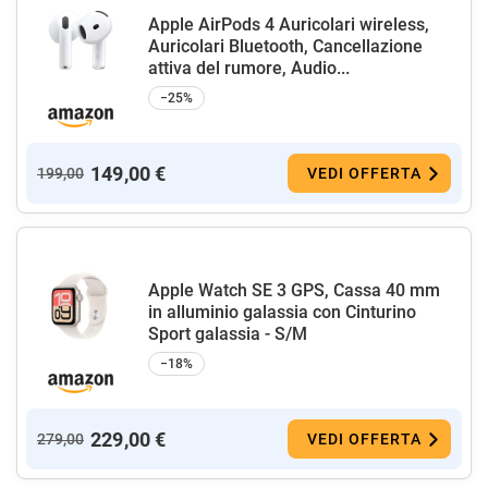
Apple AirPods 4 Auricolari wireless,
Auricolari Bluetooth, Cancellazione
attiva del rumore, Audio...
−25%
149,00 €
199,00
VEDI OFFERTA
Apple Watch SE 3 GPS, Cassa 40 mm
in alluminio galassia con Cinturino
Sport galassia - S/M
−18%
229,00 €
279,00
VEDI OFFERTA