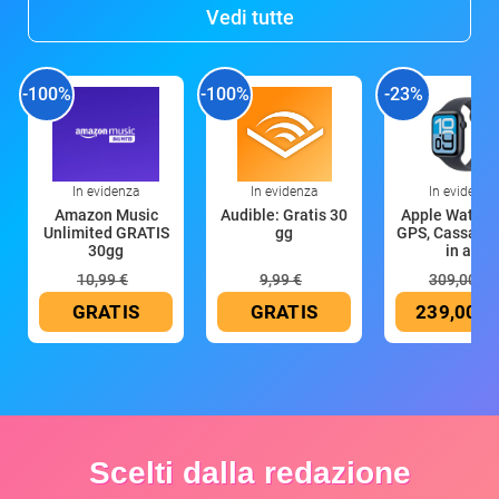
Vedi tutte
-100%
-100%
-23%
In evidenza
In evidenza
In evidenza
Amazon Music
Audible: Gratis 30
Apple Watch 
Unlimited GRATIS
gg
GPS, Cassa 4
30gg
in all
10,99 €
9,99 €
309,00 €
GRATIS
GRATIS
239,00 €
Scelti dalla redazione