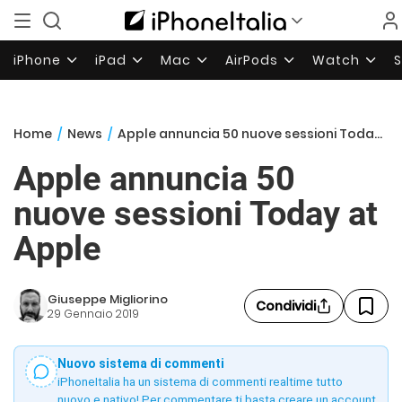
iPhone
iPad
Mac
AirPods
Watch
Home
/
News
/
Apple annuncia 50 nuove sessioni Today at Apple
Apple annuncia 50
nuove sessioni Today at
Apple
Giuseppe Migliorino
Condividi
29 Gennaio 2019
Nuovo sistema di commenti
iPhoneItalia ha un sistema di commenti realtime tutto
nuovo e nativo! Per commentare ti basta creare un account