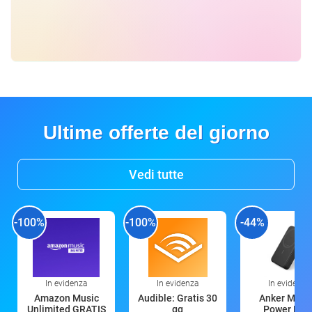
Ultime offerte del giorno
Vedi tutte
-100%
-100%
-44%
In evidenza
In evidenza
In evidenza
Amazon Music
Audible: Gratis 30
Anker Mag
Unlimited GRATIS
gg
Power Ban