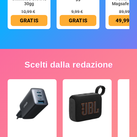
30gg
Magsafe 10
mAh
10,99 €
9,99 €
89,99 €
GRATIS
GRATIS
49,99 €
Scelti dalla redazione