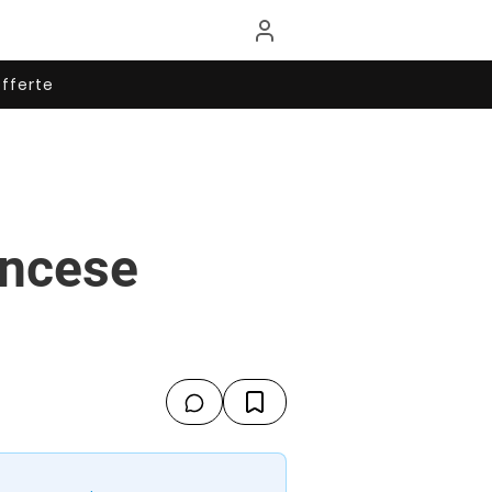
fferte
ancese