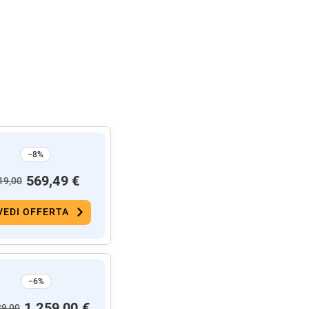
−8%
569,49 €
19,00
VEDI OFFERTA
−6%
1.259,00 €
39,00