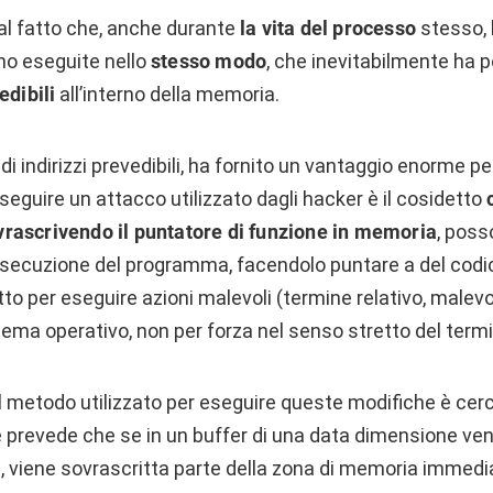
dal fatto che, anche durante
la vita del processo
stesso, 
ano eseguite nello
stesso modo
, che inevitabilmente ha 
edibili
all’interno della memoria.
i indirizzi prevedibili, ha fornito un vantaggio enorme per
eseguire un attacco utilizzato dagli hacker è il cosidetto
vrascrivendo il puntatore di funzione in memoria
, poss
esecuzione del programma, facendolo puntare a del codice
o per eseguire azioni malevoli (termine relativo, malevol
istema operativo, non per forza nel senso stretto del termi
 metodo utilizzato per eseguire queste modifiche è cer
e prevede che se in un buffer di una data dimensione veng
, viene sovrascritta parte della zona di memoria imme