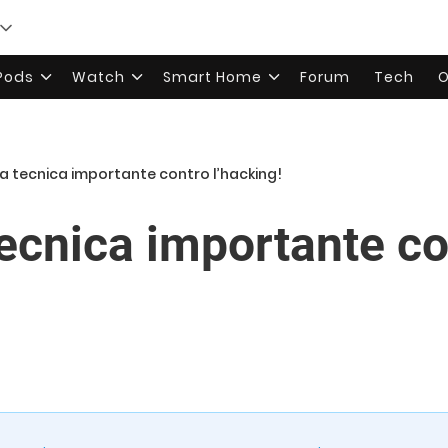
rPods
Watch
Smart Home
Forum
Tech
O
na tecnica importante contro l’hacking!
ecnica importante co