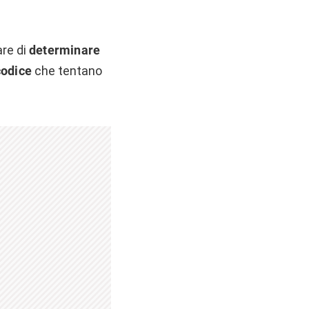
are di
determinare
codice
che tentano