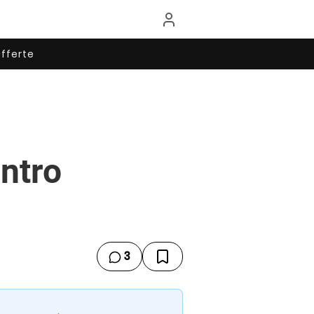
fferte
ntro
3