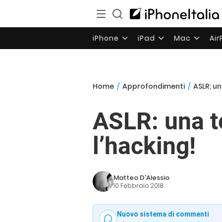
iPhone
iPad
Mac
Ai
Home
/
Approfondimenti
/
ASLR: u
ASLR: una t
l’hacking!
Matteo D'Alessio
10 Febbraio 2018
Nuovo sistema di commenti