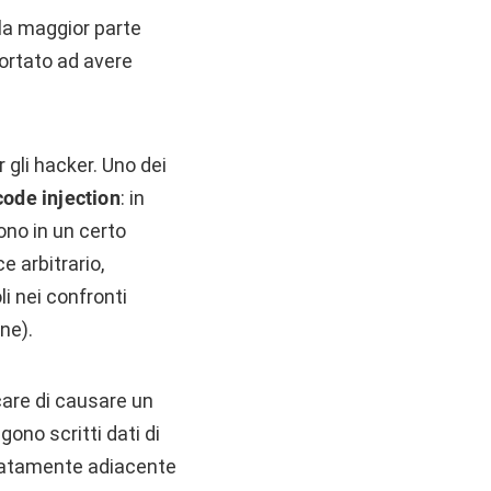
la maggior parte
portato ad avere
 gli hacker. Uno dei
code injection
: in
ono in un certo
 arbitrario,
i nei confronti
ne).
care di causare un
ono scritti dati di
diatamente adiacente