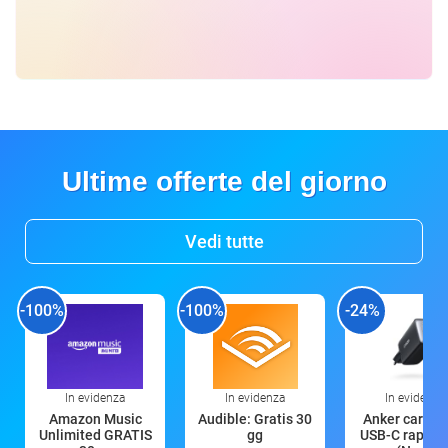
Ultime offerte del giorno
Vedi tutte
-100%
-100%
-24%
In evidenza
In evidenza
In evidenza
Amazon Music
Audible: Gratis 30
Anker caricat
Unlimited GRATIS
gg
USB-C rapido