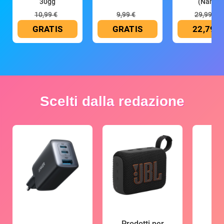
30gg
(Nano
10,99 €
9,99 €
29,99 €
GRATIS
GRATIS
22,79 €
Scelti dalla redazione
Prodotti per