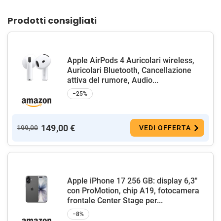
Prodotti consigliati
Apple AirPods 4 Auricolari wireless,
Auricolari Bluetooth, Cancellazione
attiva del rumore, Audio...
−25%
149,00 €
199,00
VEDI OFFERTA
Apple iPhone 17 256 GB: display 6,3"
con ProMotion, chip A19, fotocamera
frontale Center Stage per...
−8%