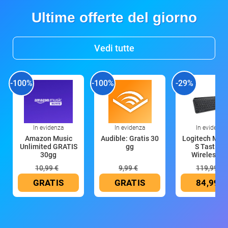
Ultime offerte del giorno
Vedi tutte
-100%
-100%
-29%
In evidenza
In evidenza
In evidenza
Amazon Music
Audible: Gratis 30
Logitech MX 
Unlimited GRATIS
gg
S Tastiera
30gg
Wireless (G
10,99 €
9,99 €
119,99 €
GRATIS
GRATIS
84,99 €