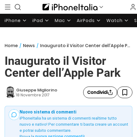
iPhone
iPad
Mac
AirPods
Watch
Home
/
News
/
Inaugurato il Visitor Center dell’Apple Park
Inaugurato il Visitor
Center dell’Apple Park
Giuseppe Migliorino
Condividi
18 Novembre 2017
Nuovo sistema di commenti
iPhoneItalia ha un sistema di commenti realtime tutto
nuovo e nativo! Per commentare ti basta creare un account
e potrai subito commentare.
Prova la
nuova sezione commenti
!