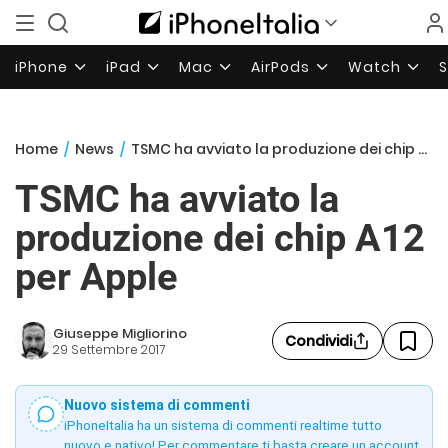
iPhone
iPad
Mac
AirPods
Watch
Home
/
News
/
TSMC ha avviato la produzione dei chip A12 per Apple
TSMC ha avviato la
produzione dei chip A12
per Apple
Giuseppe Migliorino
Condividi
29 Settembre 2017
Nuovo sistema di commenti
iPhoneItalia ha un sistema di commenti realtime tutto
nuovo e nativo! Per commentare ti basta creare un account