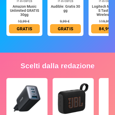
In evidenza
In evidenza
In evidenza
Amazon Music
Audible: Gratis 30
Logitech MX 
Unlimited GRATIS
gg
S Tastiera
30gg
Wireless (G
10,99 €
9,99 €
119,99 €
GRATIS
GRATIS
84,99 €
Scelti dalla redazione