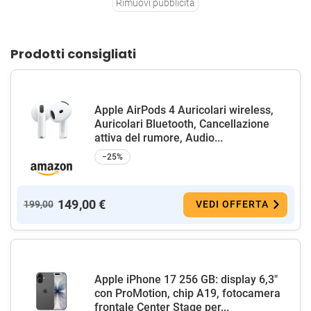
Rimuovi pubblicità
Prodotti consigliati
Apple AirPods 4 Auricolari wireless,
Auricolari Bluetooth, Cancellazione
attiva del rumore, Audio...
−25%
149,00 €
199,00
VEDI OFFERTA
Apple iPhone 17 256 GB: display 6,3"
con ProMotion, chip A19, fotocamera
frontale Center Stage per...