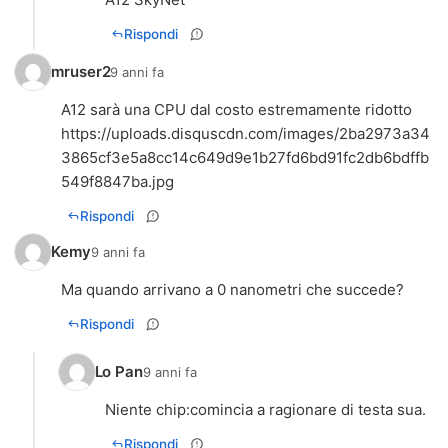
Rispondi
mruser2
9 anni fa
A12 sarà una CPU dal costo estremamente ridotto
https://uploads.disquscdn.com/images/2ba2973a34
3865cf3e5a8cc14c649d9e1b27fd6bd91fc2db6bdffb
549f8847ba.jpg
Rispondi
Kemy
9 anni fa
Ma quando arrivano a 0 nanometri che succede?
Rispondi
Lo Pan
9 anni fa
Niente chip:comincia a ragionare di testa sua.
Rispondi