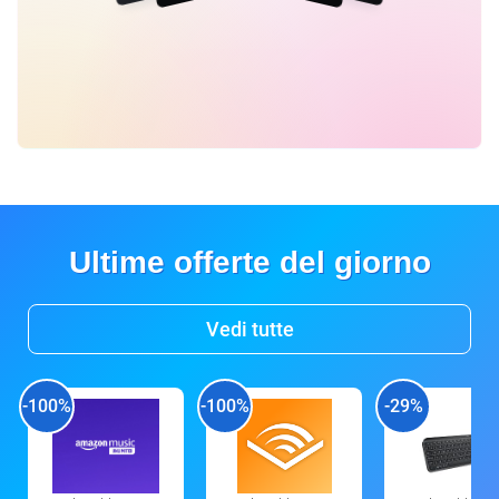
Ultime offerte del giorno
Vedi tutte
-100%
-100%
-29%