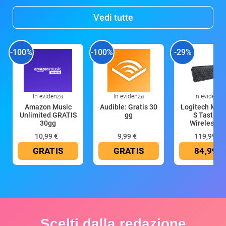
Vedi tutte
-100%
-100%
-29%
In evidenza
In evidenza
In evidenza
Amazon Music
Audible: Gratis 30
Logitech MX 
Unlimited GRATIS
gg
S Tastiera
30gg
Wireless (G
10,99 €
9,99 €
119,99 €
GRATIS
GRATIS
84,99 €
Scelti dalla redazione