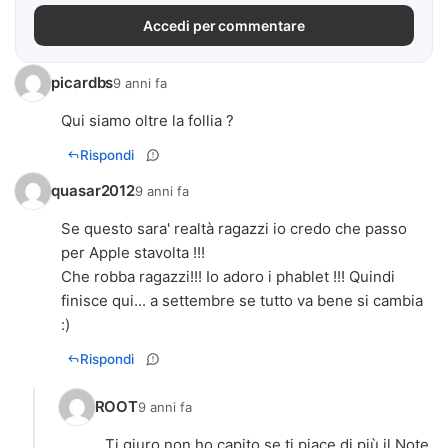
Accedi per commentare
picardbs
9 anni fa
Qui siamo oltre la follia ?
Rispondi
quasar2012
9 anni fa
Se questo sara' realtà ragazzi io credo che passo
per Apple stavolta !!!
Che robba ragazzi!!! Io adoro i phablet !!! Quindi
finisce qui... a settembre se tutto va bene si cambia
:)
Rispondi
ROOT
9 anni fa
Ti giuro non ho capito se ti piace di più il Note