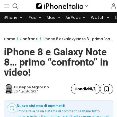
iPhone
iPad
Mac
AirPods
Watch
Home
/
Confronti
/
iPhone 8 e Galaxy Note 8… primo “confronto” in video!
iPhone 8 e Galaxy Note
8… primo “confronto” in
video!
Giuseppe Migliorino
Condividi
26 Agosto 2017
Nuovo sistema di commenti
iPhoneItalia ha un sistema di commenti realtime tutto
nuovo e nativo! Per commentare ti basta creare un account