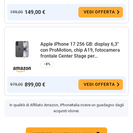
149,00 €
199,00
VEDI OFFERTA
Apple iPhone 17 256 GB: display 6,3"
con ProMotion, chip A19, fotocamera
frontale Center Stage per...
−8%
899,00 €
979,00
VEDI OFFERTA
In qualità di Affiliato Amazon, iPhoneItalia riceve un guadagno dagli
acquisti idonei.