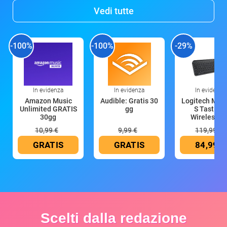
Vedi tutte
-100%
-100%
-29%
In evidenza
In evidenza
In evidenza
Amazon Music
Audible: Gratis 30
Logitech MX 
Unlimited GRATIS
gg
S Tastiera
30gg
Wireless (G
10,99 €
9,99 €
119,99 €
GRATIS
GRATIS
84,99 €
Scelti dalla redazione