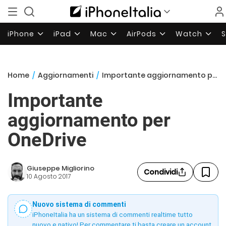
iPhone
iPad
Mac
AirPods
Watch
Home
/
Aggiornamenti
/
Importante aggiornamento per OneDrive
Importante
aggiornamento per
OneDrive
Giuseppe Migliorino
Condividi
10 Agosto 2017
Nuovo sistema di commenti
iPhoneItalia ha un sistema di commenti realtime tutto
nuovo e nativo! Per commentare ti basta creare un account