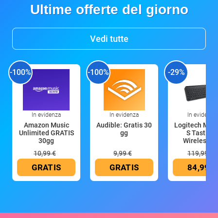
Ultime offerte del giorno
Vedi tutte
-100%
-100%
-29%
In evidenza
In evidenza
In evidenza
Amazon Music
Audible: Gratis 30
Logitech MX 
Unlimited GRATIS
gg
S Tastiera
30gg
Wireless (G
10,99 €
9,99 €
119,99 €
GRATIS
GRATIS
84,99 €