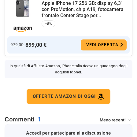
Apple iPhone 17 256 GB: display 6,3"
con ProMotion, chip A19, fotocamera
frontale Center Stage per...
−8%
899,00 €
979,00
VEDI OFFERTA
In qualità di Affiliato Amazon, iPhoneItalia riceve un guadagno dagli
acquisti idonei.
OFFERTE AMAZON DI OGGI
Commenti
1
Accedi per partecipare alla discussione