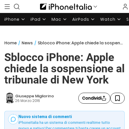
iPhone
iPad
Mac
AirPods
Watch
Home
/
News
/
Sblocco iPhone: Apple chiede la sospensione al tribunale di New York
Sblocco iPhone: Apple
chiede la sospensione al
tribunale di New York
Giuseppe Migliorino
Condividi
26 Marzo 2016
Nuovo sistema di commenti
iPhoneItalia ha un sistema di commenti realtime tutto
nuovo e nativo! Per commentare ti basta creare un account