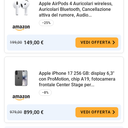
Apple AirPods 4 Auricolari wireless,
Auricolari Bluetooth, Cancellazione
attiva del rumore, Audio...
−25%
149,00 €
199,00
VEDI OFFERTA
Apple iPhone 17 256 GB: display 6,3"
con ProMotion, chip A19, fotocamera
frontale Center Stage per...
−8%
899,00 €
979,00
VEDI OFFERTA