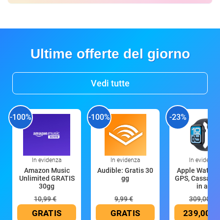
Ultime offerte del giorno
Vedi tutte
-100%
-100%
-23%
In evidenza
In evidenza
In evidenza
Amazon Music
Audible: Gratis 30
Apple Watch 
Unlimited GRATIS
gg
GPS, Cassa 4
30gg
in all
10,99 €
9,99 €
309,00 €
GRATIS
GRATIS
239,00 €