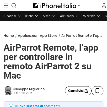
iPhone
iPad
Mac
AirPods
Watch
Home
/
Applicazioni App Store
/
AirParrot Remote, l’app per controllare in remoto AirParrot 2 su Mac
AirParrot Remote, l’app
per controllare in
remoto AirParrot 2 su
Mac
Giuseppe Migliorino
Condividi
14 Marzo 2016
Nuovo sistema di commenti