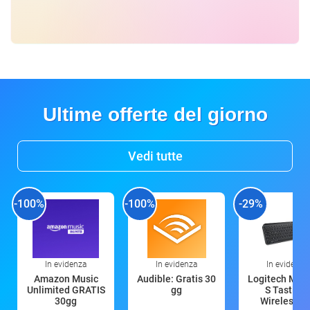
Ultime offerte del giorno
Vedi tutte
-100%
-100%
-29%
In evidenza
In evidenza
In evidenza
Amazon Music
Audible: Gratis 30
Logitech MX 
Unlimited GRATIS
gg
S Tastiera
30gg
Wireless (G