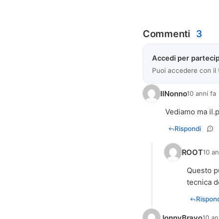
Commenti
3
Accedi per partecip
Puoi accedere con il
IlNonno
10 anni fa
Vediamo ma il.p
Rispondi
ROOT
10 an
Questo pu
tecnica d
Rispond
JonnyBravo
10 an