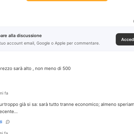
are alla discussione
Acced
 tuo account email, Google o Apple per commentare.
rezzo sarà alto , non meno di 500
ni fa
rtroppo già si sa: sarà tutto tranne economico; almeno speria
ecente...
i
ni fa