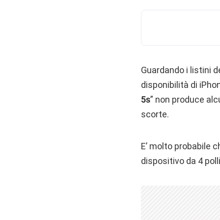
Guardando i listini 
disponibilità di iPho
5s
” non produce alcu
scorte.
E’ molto probabile ch
dispositivo da 4 pol