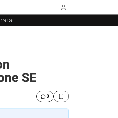
fferte
on
hone SE
3