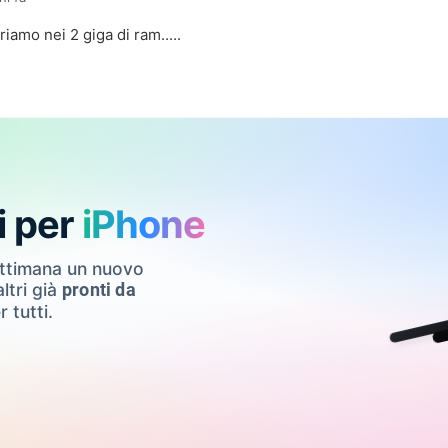
iamo nei 2 giga di ram.....
i per
iPhone
ettimana un nuovo
ltri già
pronti da
r tutti.