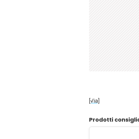
[√ia]
Prodotti consigli