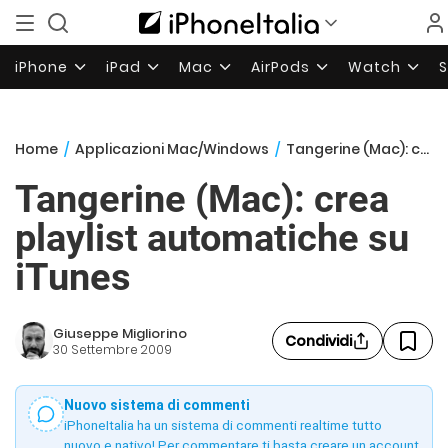
iPhone
iPad
Mac
AirPods
Watch
Home
/
Applicazioni Mac/Windows
/
Tangerine (Mac): crea playlist automatiche su iTunes
Tangerine (Mac): crea
playlist automatiche su
iTunes
Giuseppe Migliorino
Condividi
30 Settembre 2009
Nuovo sistema di commenti
iPhoneItalia ha un sistema di commenti realtime tutto
nuovo e nativo! Per commentare ti basta creare un account