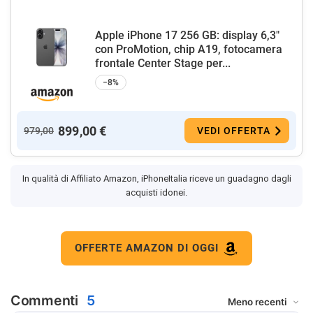
Apple iPhone 17 256 GB: display 6,3"
con ProMotion, chip A19, fotocamera
frontale Center Stage per...
−8%
899,00 €
979,00
VEDI OFFERTA
In qualità di Affiliato Amazon, iPhoneItalia riceve un guadagno dagli
acquisti idonei.
OFFERTE AMAZON DI OGGI
Commenti
5