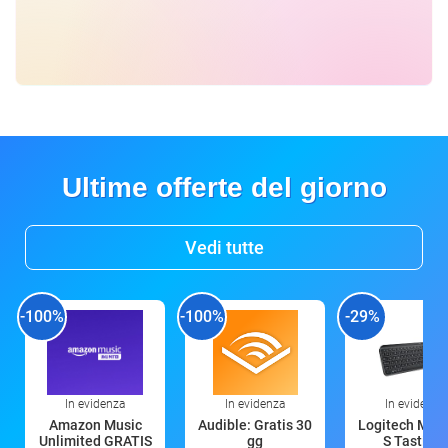
Ultime offerte del giorno
Vedi tutte
-100%
-100%
-29%
In evidenza
In evidenza
In evidenza
Amazon Music
Audible: Gratis 30
Logitech MX 
Unlimited GRATIS
gg
S Tastiera