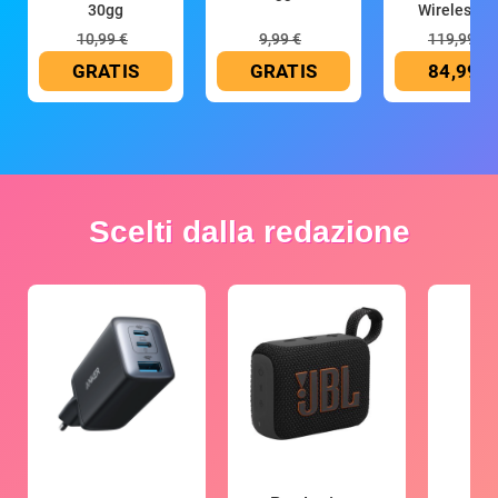
30gg
Wireless (G
10,99 €
9,99 €
119,99 €
GRATIS
GRATIS
84,99 €
Scelti dalla redazione