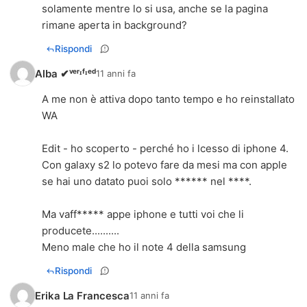
solamente mentre lo si usa, anche se la pagina
rimane aperta in background?
Rispondi
Alba ✔ᵛᵉʳᶦᶠᶦᵉᵈ
11 anni fa
A me non è attiva dopo tanto tempo e ho reinstallato
WA
Edit - ho scoperto - perché ho i lcesso di iphone 4.
Con galaxy s2 lo potevo fare da mesi ma con apple
se hai uno datato puoi solo ****** nel ****.
Ma vaff***** appe iphone e tutti voi che li
producete..........
Meno male che ho il note 4 della samsung
Rispondi
Erika La Francesca
11 anni fa