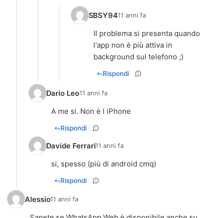
SBSY94
11 anni fa
Il problema si presenta quando
l'app non è più attiva in
background sul telefono ;)
Rispondi
Dario Leo
11 anni fa
A me si. Non è l iPhone
Rispondi
Davide Ferrari
11 anni fa
si, spesso (più di android cmq)
Rispondi
Alessio
11 anni fa
Sapete se WhatsApp Web è disponibile anche su