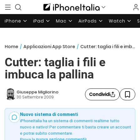
iPhone
iPad
Mac
AirPods
Watch
Home
/
Applicazioni App Store
/
Cutter: taglia i fili e imbuca la pallina
Cutter: taglia i fili e
imbuca la pallina
Giuseppe Migliorino
Condividi
30 Settembre 2009
Nuovo sistema di commenti
iPhoneItalia ha un sistema di commenti realtime tutto
nuovo e nativo! Per commentare ti basta creare un account
e potrai subito commentare.
Prova la
nuova sezione commenti
!