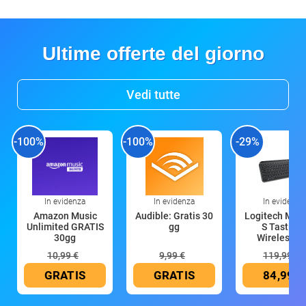
Ultime offerte del giorno
Vedi tutte
-100%
-100%
-29%
In evidenza
In evidenza
In evidenza
Amazon Music
Audible: Gratis 30
Logitech MX 
Unlimited GRATIS
gg
S Tastiera
30gg
Wireless (G
10,99 €
9,99 €
119,99 €
GRATIS
GRATIS
84,99 €