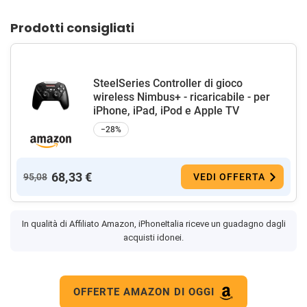
Prodotti consigliati
SteelSeries Controller di gioco
wireless Nimbus+ - ricaricabile - per
iPhone, iPad, iPod e Apple TV
−28%
68,33 €
95,08
VEDI OFFERTA
In qualità di Affiliato Amazon, iPhoneItalia riceve un guadagno dagli
acquisti idonei.
OFFERTE AMAZON DI OGGI